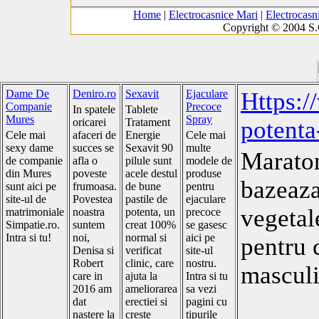
Home
|
Electrocasnice Mari
|
Electrocasn
Copyright © 2004 S
Dame De
Deniro.ro
Sexavit
Ejaculare
Https:/
Companie
Precoce
In spatele
Tablete
Mures
Spray
oricarei
Tratament
potenta
Cele mai
afaceri de
Energie
Cele mai
sexy dame
succes se
Sexavit 90
multe
Maraton
de companie
afla o
pilule sunt
modele de
din Mures
poveste
acele destul
produse
bazeaza
sunt aici pe
frumoasa.
de bune
pentru
site-ul de
Povestea
pastile de
ejaculare
vegetal
matrimoniale
noastra
potenta, un
precoce
Simpatie.ro.
suntem
creat 100%
se gasesc
Intra si tu!
noi,
normal si
aici pe
pentru 
Denisa si
verificat
site-ul
Robert
clinic, care
nostru.
masculi
care in
ajuta la
Intra si tu
2016 am
ameliorarea
sa vezi
dat
erectiei si
pagini cu
nastere la
creste
tipurile