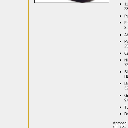
1
2
P
F
2
Ab
Pu
2
Ca
N
7
Si
H
Di
3
G
9.
Tu
De
Aprobari 
CE, GS,