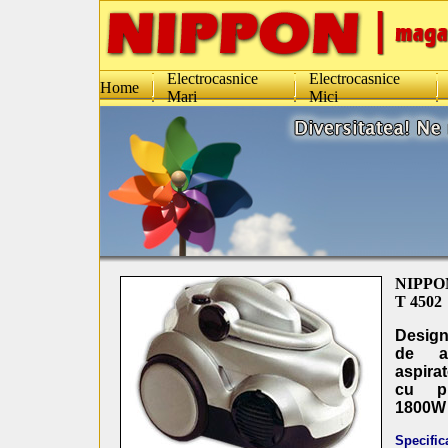
Electrocasnice
Electrocasnice
Home
Mari
Mici
NIPPO
T 4502
Design
de ab
aspira
cu p
1800W
Specifica