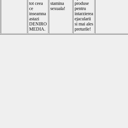
tot ceea
stamina
produse
ce
sexuala!
pentru
inseamna
intarzierea
astazi
ejacularii
DENIRO
si mai ales
MEDIA.
preturile!