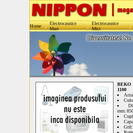
Electrocasnice
Electrocasnice
Home
Mari
Mici
BEKO
1100
Arza
Culo
D
mm: 850
Cupt
Capac
Gril:
Roti