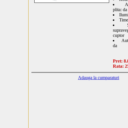
A
plita: da
Ilum
Time
suprave
cuptor
Aut
da
Pret: 8.
Rata: 2
Adauga la cumparaturi