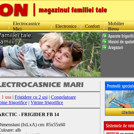
Electrocasnice
Mobilier
Electronice
Confort
Mici
Birou
 1 usa
|
Frigidere cu 2 usi
|
Congelatoare
ne frigorifice
|
Vitrine frigorifice
ARCTIC - FRIGIDER FB 14
Dimensiuni (IxLxA) cm: 85x55x60
uloare: alb