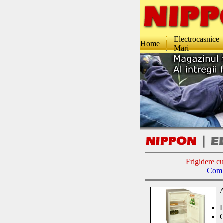
Electrocasnice
Home
Mari
Frigidere cu
Combi
C